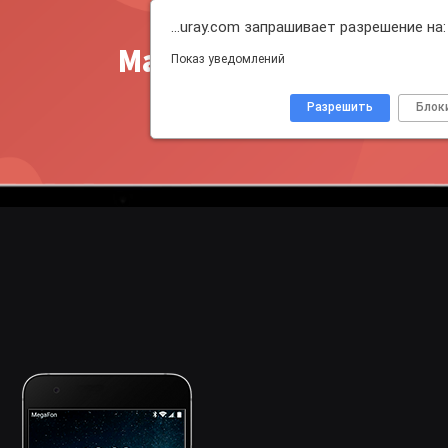
…uray.com запрашивает разрешение на:
Master Push
Показ уведомлений
Разрешить
Блок