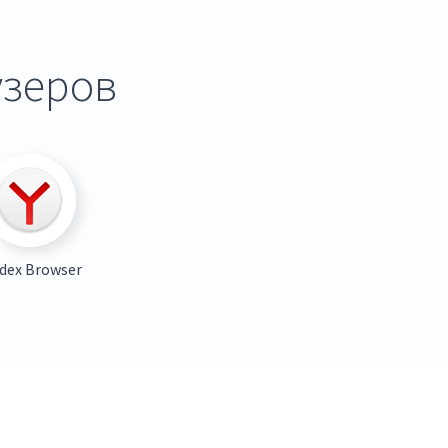
узеров
dex Browser