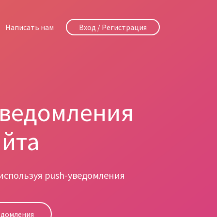
Написать нам
Вход / Регистрация
уведомления
айта
 используя push-уведомления
едомления