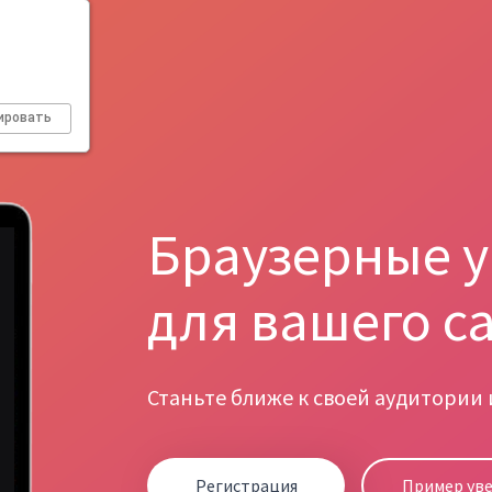
ировать
Браузерные 
для вашего с
Станьте ближе к своей аудитории
Регистрация
Пример ув