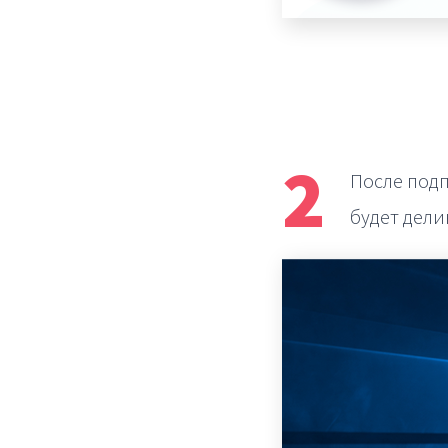
2
После под
будет дел